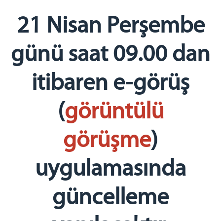
Emanet Para İşlemleri
Telefon İşlemleri
21 Nisan Perşembe
Telefon Görüşme Yönetmeliği
Ziyaret İşlemleri
günü saat 09.00 dan
Ziyaret Kuralları
Ziyaret Yönetmeliği
itibaren e-görüş
Ziyaret Programı
Açık Ziyaret
(
görüntülü
Kapalı Ziyaret
Fotoğraf Galerisi
görüşme
)
İletişim
uygulamasında
güncelleme