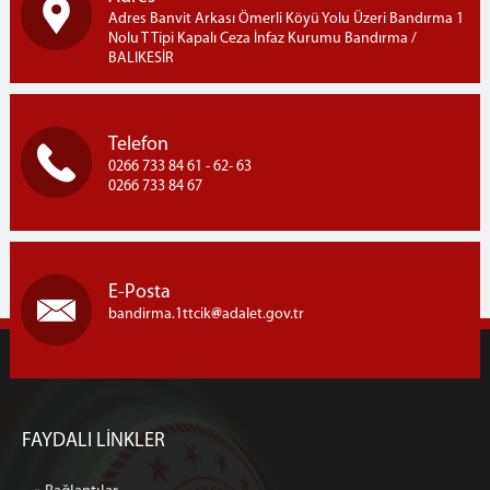
Adres Banvit Arkası Ömerli Köyü Yolu Üzeri Bandırma 1
Nolu T Tipi Kapalı Ceza İnfaz Kurumu Bandırma /
BALIKESİR
Telefon
0266 733 84 61 - 62- 63
0266 733 84 67
E-Posta
bandirma.1ttcik
adalet.gov.tr
FAYDALI LİNKLER