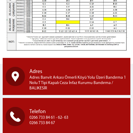
Emanet Para İşlemleri
Telefon İşlemleri
Telefon Görüşme Yönetmeliği
Ziyaret İşlemleri
Ziyaret Kuralları
Ziyaret Yönetmeliği
Ziyaret Programı
Açık Ziyaret
Kapalı Ziyaret
Adres
Fotoğraf Galerisi
Adres Banvit Arkası Ömerli Köyü Yolu Üzeri Bandırma 1
Nolu T Tipi Kapalı Ceza İnfaz Kurumu Bandırma /
İletişim
BALIKESİR
Telefon
0266 733 84 61 - 62- 63
0266 733 84 67