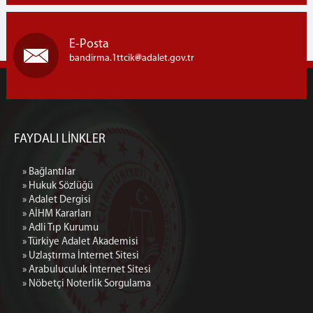
E-Posta
bandirma.1ttcik
adalet.gov.tr
FAYDALI LİNKLER
» Bağlantılar
» Hukuk Sözlüğü
» Adalet Dergisi
» AİHM Kararları
» Adli Tıp Kurumu
» Türkiye Adalet Akademisi
» Uzlaştırma İnternet Sitesi
» Arabuluculuk İnternet Sitesi
» Nöbetçi Noterlik Sorgulama