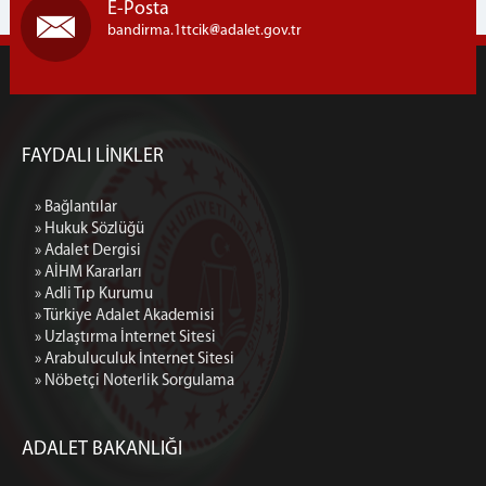
E-Posta
bandirma.1ttcik
adalet.gov.tr
FAYDALI LİNKLER
» Bağlantılar
» Hukuk Sözlüğü
» Adalet Dergisi
» AİHM Kararları
» Adli Tıp Kurumu
» Türkiye Adalet Akademisi
» Uzlaştırma İnternet Sitesi
» Arabuluculuk İnternet Sitesi
» Nöbetçi Noterlik Sorgulama
ADALET BAKANLIĞI