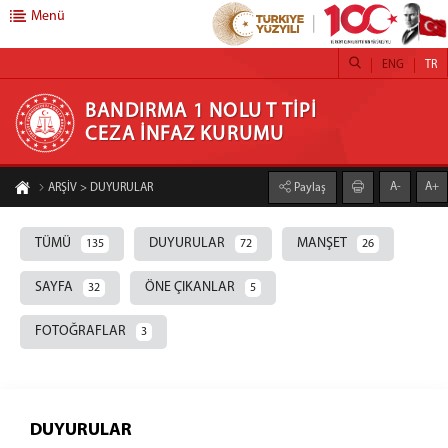
Menü
ENG
TR
BANDIRMA 1 NOLU T TİPİ CEZA İNFAZ KURUMU
BANDIRMA 1 NOLU T TİPİ
CEZA İNFAZ KURUMU
Anasayfa
A-
A+
ARŞİV > DUYURULAR
Paylaş
Kurumumuz
İş Yurtları
TÜMÜ
DUYURULAR
MANŞET
135
72
26
Bilgilendirme
SAYFA
ÖNE ÇIKANLAR
32
5
E-Görüş Bloke Kaldırma
FOTOĞRAFLAR
3
e-görüş sistemleri
Emanet Eşya
Kargo Gönderimi ve Eşya Kabülü
Emanet Eşya Yönetmeliği
DUYURULAR