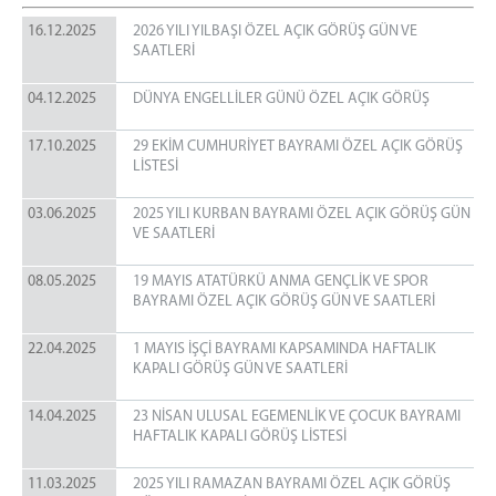
Emanet Para İşlemleri
16.12.2025
2026 YILI YILBAŞI ÖZEL AÇIK GÖRÜŞ GÜN VE
Telefon İşlemleri
SAATLERİ
Telefon Görüşme Yönetmeliği
Ziyaret İşlemleri
04.12.2025
DÜNYA ENGELLİLER GÜNÜ ÖZEL AÇIK GÖRÜŞ
Ziyaret Kuralları
17.10.2025
29 EKİM CUMHURİYET BAYRAMI ÖZEL AÇIK GÖRÜŞ
Ziyaret Yönetmeliği
LİSTESİ
Ziyaret Programı
03.06.2025
2025 YILI KURBAN BAYRAMI ÖZEL AÇIK GÖRÜŞ GÜN
Açık Ziyaret
VE SAATLERİ
Kapalı Ziyaret
08.05.2025
19 MAYIS ATATÜRKÜ ANMA GENÇLİK VE SPOR
Fotoğraf Galerisi
BAYRAMI ÖZEL AÇIK GÖRÜŞ GÜN VE SAATLERİ
İletişim
22.04.2025
1 MAYIS İŞÇİ BAYRAMI KAPSAMINDA HAFTALIK
KAPALI GÖRÜŞ GÜN VE SAATLERİ
14.04.2025
23 NİSAN ULUSAL EGEMENLİK VE ÇOCUK BAYRAMI
HAFTALIK KAPALI GÖRÜŞ LİSTESİ
11.03.2025
2025 YILI RAMAZAN BAYRAMI ÖZEL AÇIK GÖRÜŞ