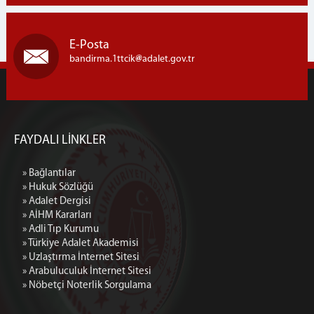
E-Posta
bandirma.1ttcik
adalet.gov.tr
FAYDALI LİNKLER
» Bağlantılar
» Hukuk Sözlüğü
» Adalet Dergisi
» AİHM Kararları
» Adli Tıp Kurumu
» Türkiye Adalet Akademisi
» Uzlaştırma İnternet Sitesi
» Arabuluculuk İnternet Sitesi
» Nöbetçi Noterlik Sorgulama