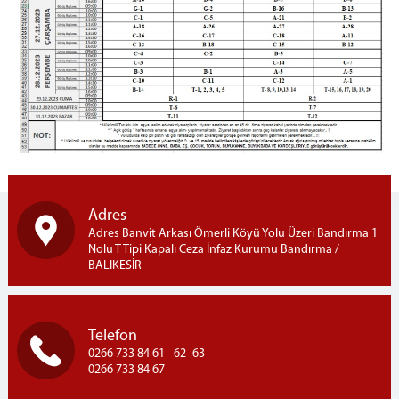
Emanet Para İşlemleri
Telefon İşlemleri
Telefon Görüşme Yönetmeliği
Ziyaret İşlemleri
Ziyaret Kuralları
Ziyaret Yönetmeliği
Ziyaret Programı
Açık Ziyaret
Kapalı Ziyaret
Adres
Fotoğraf Galerisi
Adres Banvit Arkası Ömerli Köyü Yolu Üzeri Bandırma 1
Nolu T Tipi Kapalı Ceza İnfaz Kurumu Bandırma /
İletişim
BALIKESİR
Telefon
0266 733 84 61 - 62- 63
0266 733 84 67