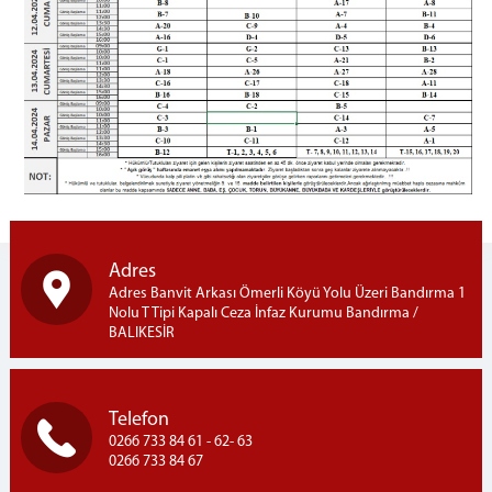
Emanet Para İşlemleri
Telefon İşlemleri
Telefon Görüşme Yönetmeliği
Ziyaret İşlemleri
Ziyaret Kuralları
Ziyaret Yönetmeliği
Ziyaret Programı
Açık Ziyaret
Kapalı Ziyaret
Adres
Fotoğraf Galerisi
Adres Banvit Arkası Ömerli Köyü Yolu Üzeri Bandırma 1
Nolu T Tipi Kapalı Ceza İnfaz Kurumu Bandırma /
İletişim
BALIKESİR
Telefon
0266 733 84 61 - 62- 63
0266 733 84 67