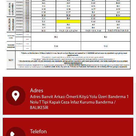
Emanet Para İşlemleri
Telefon İşlemleri
Telefon Görüşme Yönetmeliği
Ziyaret İşlemleri
Ziyaret Kuralları
Ziyaret Yönetmeliği
Ziyaret Programı
Açık Ziyaret
Kapalı Ziyaret
Fotoğraf Galerisi
İletişim
Adres
Adres Banvit Arkası Ömerli Köyü Yolu Üzeri Bandırma 1
Nolu T Tipi Kapalı Ceza İnfaz Kurumu Bandırma /
BALIKESİR
Telefon