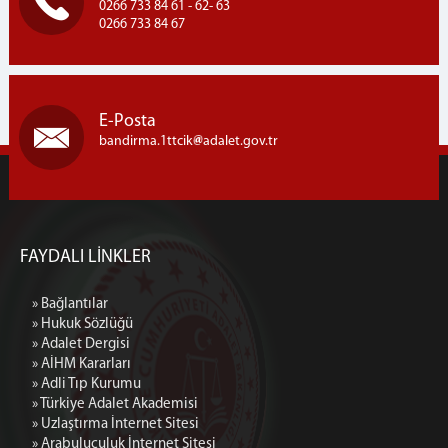
0266 733 84 61 - 62- 63
0266 733 84 67
E-Posta
bandirma.1ttcik
adalet.gov.tr
FAYDALI LİNKLER
» Bağlantılar
» Hukuk Sözlüğü
» Adalet Dergisi
» AİHM Kararları
» Adli Tıp Kurumu
» Türkiye Adalet Akademisi
» Uzlaştırma İnternet Sitesi
» Arabuluculuk İnternet Sitesi